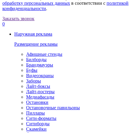
обработку персональных данных
в соответствии с
политикой
конфиденциальности
.
Заказать звонок
0
Наружная реклама
Размещение рекламы
Афишные стенды
Билборды
Брандмауэры
Буфы
Видеоэкраны
Заборы
Лайт-боксы
Лайт-постеры
Медиафасады
Остановки
Остановочные павильоны
Пиллары
Сити-форматы
Ситиборды
Скамейки