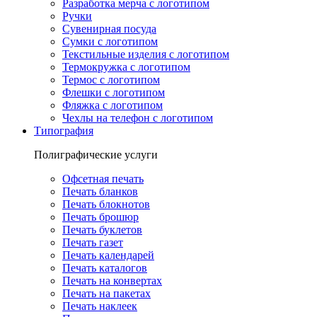
Разработка мерча с логотипом
Ручки
Сувенирная посуда
Сумки с логотипом
Текстильные изделия с логотипом
Термокружка с логотипом
Термос с логотипом
Флешки с логотипом
Фляжка с логотипом
Чехлы на телефон с логотипом
Типография
Полиграфические услуги
Офсетная печать
Печать бланков
Печать блокнотов
Печать брошюр
Печать буклетов
Печать газет
Печать календарей
Печать каталогов
Печать на конвертах
Печать на пакетах
Печать наклеек