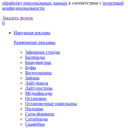
обработку персональных данных
в соответствии с
политикой
конфиденциальности
.
Заказать звонок
0
Наружная реклама
Размещение рекламы
Афишные стенды
Билборды
Брандмауэры
Буфы
Видеоэкраны
Заборы
Лайт-боксы
Лайт-постеры
Медиафасады
Остановки
Остановочные павильоны
Пиллары
Сити-форматы
Ситиборды
Скамейки