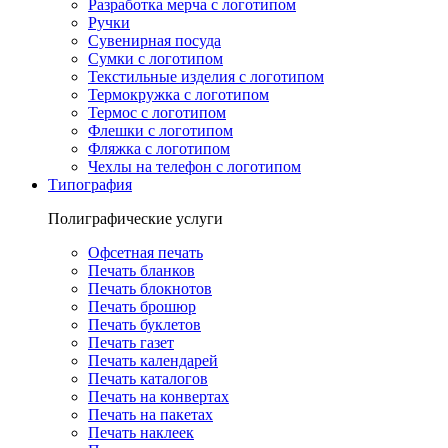
Разработка мерча с логотипом
Ручки
Сувенирная посуда
Сумки с логотипом
Текстильные изделия с логотипом
Термокружка с логотипом
Термос с логотипом
Флешки с логотипом
Фляжка с логотипом
Чехлы на телефон с логотипом
Типография
Полиграфические услуги
Офсетная печать
Печать бланков
Печать блокнотов
Печать брошюр
Печать буклетов
Печать газет
Печать календарей
Печать каталогов
Печать на конвертах
Печать на пакетах
Печать наклеек