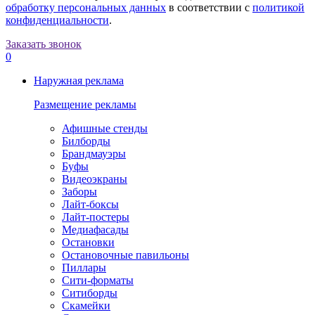
обработку персональных данных
в соответствии с
политикой
конфиденциальности
.
Заказать звонок
0
Наружная реклама
Размещение рекламы
Афишные стенды
Билборды
Брандмауэры
Буфы
Видеоэкраны
Заборы
Лайт-боксы
Лайт-постеры
Медиафасады
Остановки
Остановочные павильоны
Пиллары
Сити-форматы
Ситиборды
Скамейки