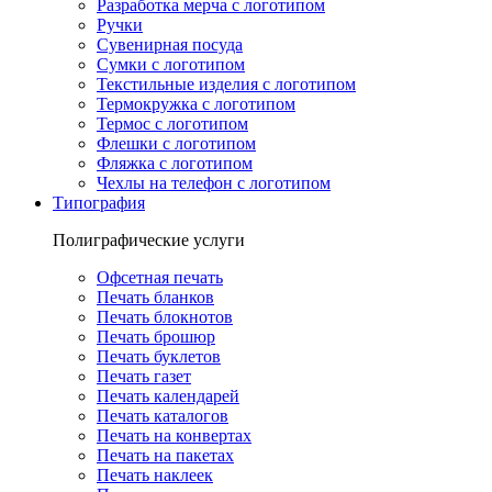
Разработка мерча с логотипом
Ручки
Сувенирная посуда
Сумки с логотипом
Текстильные изделия с логотипом
Термокружка с логотипом
Термос с логотипом
Флешки с логотипом
Фляжка с логотипом
Чехлы на телефон с логотипом
Типография
Полиграфические услуги
Офсетная печать
Печать бланков
Печать блокнотов
Печать брошюр
Печать буклетов
Печать газет
Печать календарей
Печать каталогов
Печать на конвертах
Печать на пакетах
Печать наклеек