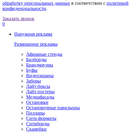
обработку персональных данных
в соответствии с
политикой
конфиденциальности
.
Заказать звонок
0
Наружная реклама
Размещение рекламы
Афишные стенды
Билборды
Брандмауэры
Буфы
Видеоэкраны
Заборы
Лайт-боксы
Лайт-постеры
Медиафасады
Остановки
Остановочные павильоны
Пиллары
Сити-форматы
Ситиборды
Скамейки