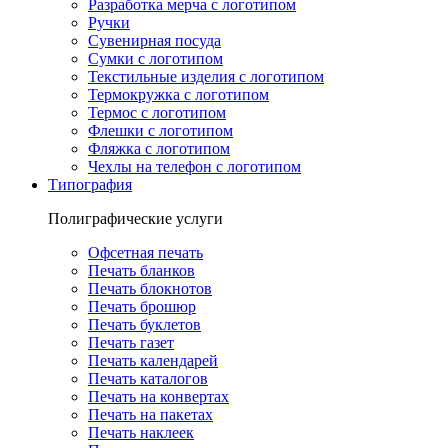
Разработка мерча с логотипом
Ручки
Сувенирная посуда
Сумки с логотипом
Текстильные изделия с логотипом
Термокружка с логотипом
Термос с логотипом
Флешки с логотипом
Фляжка с логотипом
Чехлы на телефон с логотипом
Типография
Полиграфические услуги
Офсетная печать
Печать бланков
Печать блокнотов
Печать брошюр
Печать буклетов
Печать газет
Печать календарей
Печать каталогов
Печать на конвертах
Печать на пакетах
Печать наклеек