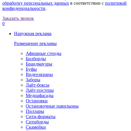
обработку персональных данных
в соответствии с
политикой
конфиденциальности
.
Заказать звонок
0
Наружная реклама
Размещение рекламы
Афишные стенды
Билборды
Брандмауэры
Буфы
Видеоэкраны
Заборы
Лайт-боксы
Лайт-постеры
Медиафасады
Остановки
Остановочные павильоны
Пиллары
Сити-форматы
Ситиборды
Скамейки