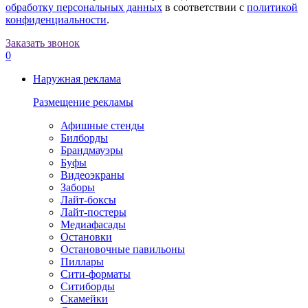
обработку персональных данных
в соответствии с
политикой
конфиденциальности
.
Заказать звонок
0
Наружная реклама
Размещение рекламы
Афишные стенды
Билборды
Брандмауэры
Буфы
Видеоэкраны
Заборы
Лайт-боксы
Лайт-постеры
Медиафасады
Остановки
Остановочные павильоны
Пиллары
Сити-форматы
Ситиборды
Скамейки