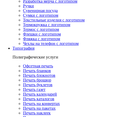
Разработка мерча с логотипом
Ручки
Сувенирная посуда
Сумки с логотипом
Текстильные изделия с логотипом
Термокружка с логотипом
Термос с логотипом
Флешки с логотипом
Фляжка с логотипом
Чехлы на телефон с логотипом
Типография
Полиграфические услуги
Офсетная печать
Печать бланков
Печать блокнотов
Печать брошюр
Печать буклетов
Печать газет
Печать календарей
Печать каталогов
Печать на конвертах
Печать на пакетах
Печать наклеек