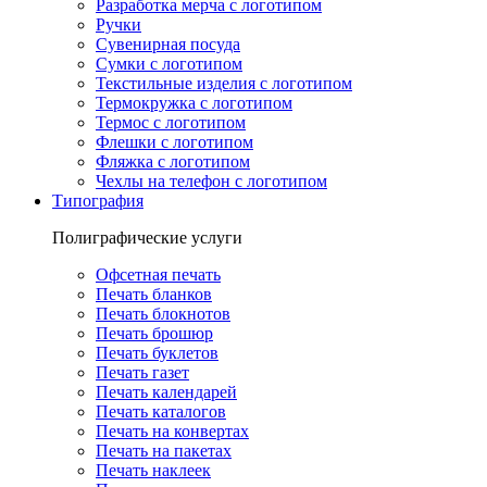
Разработка мерча с логотипом
Ручки
Сувенирная посуда
Сумки с логотипом
Текстильные изделия с логотипом
Термокружка с логотипом
Термос с логотипом
Флешки с логотипом
Фляжка с логотипом
Чехлы на телефон с логотипом
Типография
Полиграфические услуги
Офсетная печать
Печать бланков
Печать блокнотов
Печать брошюр
Печать буклетов
Печать газет
Печать календарей
Печать каталогов
Печать на конвертах
Печать на пакетах
Печать наклеек