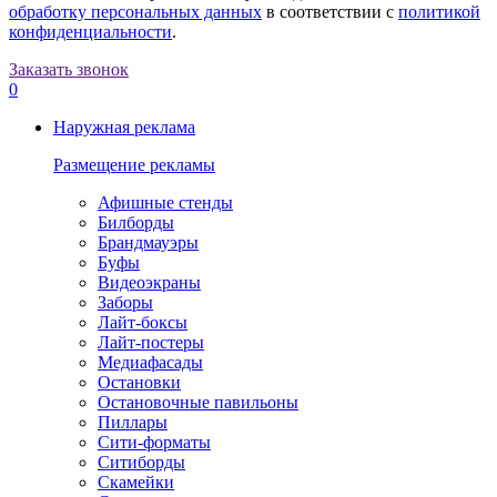
обработку персональных данных
в соответствии с
политикой
конфиденциальности
.
Заказать звонок
0
Наружная реклама
Размещение рекламы
Афишные стенды
Билборды
Брандмауэры
Буфы
Видеоэкраны
Заборы
Лайт-боксы
Лайт-постеры
Медиафасады
Остановки
Остановочные павильоны
Пиллары
Сити-форматы
Ситиборды
Скамейки