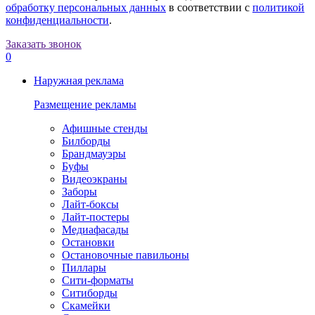
обработку персональных данных
в соответствии с
политикой
конфиденциальности
.
Заказать звонок
0
Наружная реклама
Размещение рекламы
Афишные стенды
Билборды
Брандмауэры
Буфы
Видеоэкраны
Заборы
Лайт-боксы
Лайт-постеры
Медиафасады
Остановки
Остановочные павильоны
Пиллары
Сити-форматы
Ситиборды
Скамейки