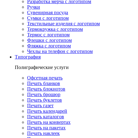
Разработка мерча с логотипом
Ручки
Сувенирная посуда
Сумки с логотипом
Текстильные изделия с логотипом
Термокружка с логотипом
Термос с логотипом
Флешки с логотипом
Фляжка с логотипом
Чехлы на телефон с логотипом
Типография
Полиграфические услуги
Офсетная печать
Печать бланков
Печать блокнотов
Печать брошюр
Печать буклетов
Печать газет
Печать календарей
Печать каталогов
Печать на конвертах
Печать на пакетах
Печать наклеек