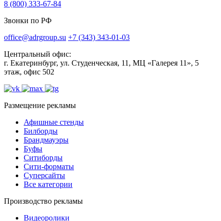
8 (800) 333-67-84
Звонки по РФ
office@adrgroup.su
+7 (343) 343-01-03
Центральный офис:
г. Екатеринбург, ул. Студенческая, 11, МЦ «Галерея 11», 5
этаж, офис 502
Размещение рекламы
Афишные стенды
Билборды
Брандмауэры
Буфы
Ситиборды
Сити-форматы
Суперсайты
Все категории
Производство рекламы
Видеоролики