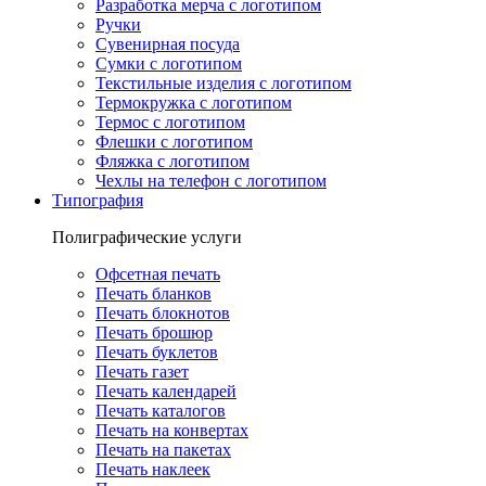
Разработка мерча с логотипом
Ручки
Сувенирная посуда
Сумки с логотипом
Текстильные изделия с логотипом
Термокружка с логотипом
Термос с логотипом
Флешки с логотипом
Фляжка с логотипом
Чехлы на телефон с логотипом
Типография
Полиграфические услуги
Офсетная печать
Печать бланков
Печать блокнотов
Печать брошюр
Печать буклетов
Печать газет
Печать календарей
Печать каталогов
Печать на конвертах
Печать на пакетах
Печать наклеек