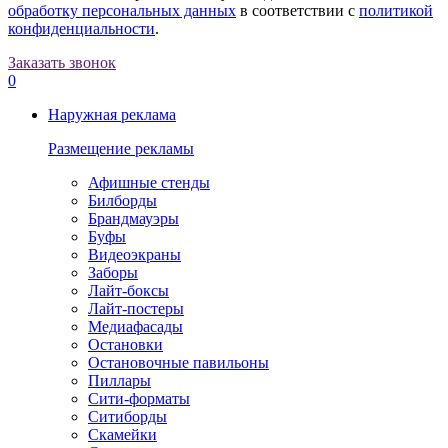
обработку персональных данных
в соответствии с
политикой
конфиденциальности
.
Заказать звонок
0
Наружная реклама
Размещение рекламы
Афишные стенды
Билборды
Брандмауэры
Буфы
Видеоэкраны
Заборы
Лайт-боксы
Лайт-постеры
Медиафасады
Остановки
Остановочные павильоны
Пиллары
Сити-форматы
Ситиборды
Скамейки