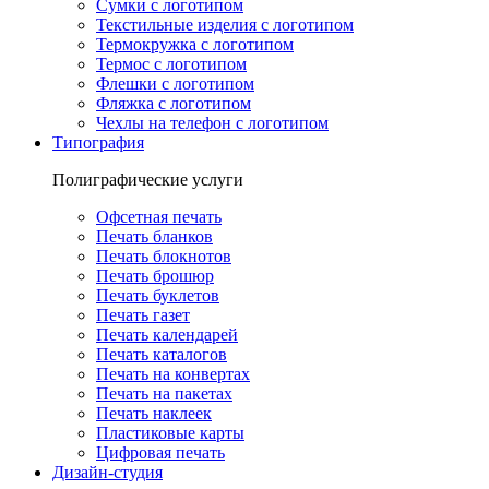
Сумки с логотипом
Текстильные изделия с логотипом
Термокружка с логотипом
Термос с логотипом
Флешки с логотипом
Фляжка с логотипом
Чехлы на телефон с логотипом
Типография
Полиграфические услуги
Офсетная печать
Печать бланков
Печать блокнотов
Печать брошюр
Печать буклетов
Печать газет
Печать календарей
Печать каталогов
Печать на конвертах
Печать на пакетах
Печать наклеек
Пластиковые карты
Цифровая печать
Дизайн-студия