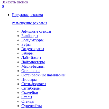
Заказать звонок
0
Наружная реклама
Размещение рекламы
Афишные стенды
Билборды
Брандмауэры
Буфы
Видеоэкраны
Заборы
Лайт-боксы
Лайт-постеры
Медиафасады
Остановки
Остановочные павильоны
Пиллары
Сити-форматы
Ситиборды
Скамейки
Стелы
Стенды
Суперсайты