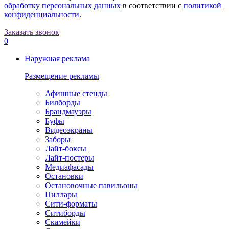
обработку персональных данных
в соответствии с
политикой
конфиденциальности
.
Заказать звонок
0
Наружная реклама
Размещение рекламы
Афишные стенды
Билборды
Брандмауэры
Буфы
Видеоэкраны
Заборы
Лайт-боксы
Лайт-постеры
Медиафасады
Остановки
Остановочные павильоны
Пиллары
Сити-форматы
Ситиборды
Скамейки