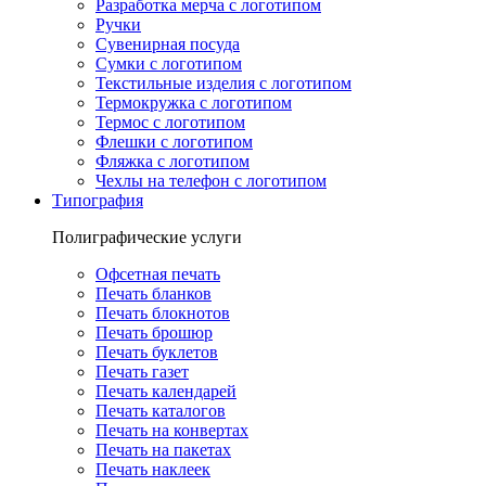
Разработка мерча с логотипом
Ручки
Сувенирная посуда
Сумки с логотипом
Текстильные изделия с логотипом
Термокружка с логотипом
Термос с логотипом
Флешки с логотипом
Фляжка с логотипом
Чехлы на телефон с логотипом
Типография
Полиграфические услуги
Офсетная печать
Печать бланков
Печать блокнотов
Печать брошюр
Печать буклетов
Печать газет
Печать календарей
Печать каталогов
Печать на конвертах
Печать на пакетах
Печать наклеек