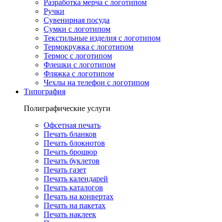
Разработка мерча с логотипом
Ручки
Сувенирная посуда
Сумки с логотипом
Текстильные изделия с логотипом
Термокружка с логотипом
Термос с логотипом
Флешки с логотипом
Фляжка с логотипом
Чехлы на телефон с логотипом
Типография
Полиграфические услуги
Офсетная печать
Печать бланков
Печать блокнотов
Печать брошюр
Печать буклетов
Печать газет
Печать календарей
Печать каталогов
Печать на конвертах
Печать на пакетах
Печать наклеек