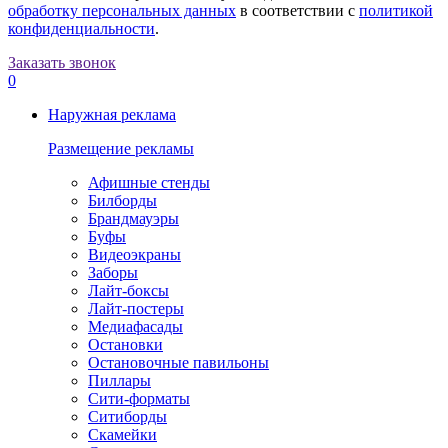
обработку персональных данных
в соответствии с
политикой
конфиденциальности
.
Заказать звонок
0
Наружная реклама
Размещение рекламы
Афишные стенды
Билборды
Брандмауэры
Буфы
Видеоэкраны
Заборы
Лайт-боксы
Лайт-постеры
Медиафасады
Остановки
Остановочные павильоны
Пиллары
Сити-форматы
Ситиборды
Скамейки