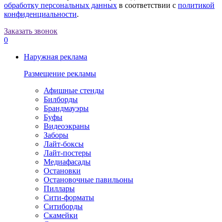
обработку персональных данных
в соответствии с
политикой
конфиденциальности
.
Заказать звонок
0
Наружная реклама
Размещение рекламы
Афишные стенды
Билборды
Брандмауэры
Буфы
Видеоэкраны
Заборы
Лайт-боксы
Лайт-постеры
Медиафасады
Остановки
Остановочные павильоны
Пиллары
Сити-форматы
Ситиборды
Скамейки