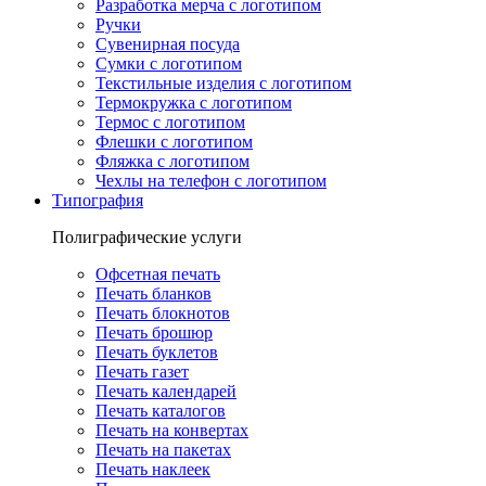
Разработка мерча с логотипом
Ручки
Сувенирная посуда
Сумки с логотипом
Текстильные изделия с логотипом
Термокружка с логотипом
Термос с логотипом
Флешки с логотипом
Фляжка с логотипом
Чехлы на телефон с логотипом
Типография
Полиграфические услуги
Офсетная печать
Печать бланков
Печать блокнотов
Печать брошюр
Печать буклетов
Печать газет
Печать календарей
Печать каталогов
Печать на конвертах
Печать на пакетах
Печать наклеек